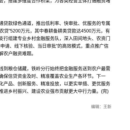
会，搭建多维度合作桥梁，为各类经营主体打通融资堵
贷款绿色通道，推出低利率、快审批、优服务的专属
农贷”5200万元，其中春耕备耕类贷款达4500万元，有
支行组建专业乡村金融服务队，深入田间地头、农资门
上申请、线下核验、当日审批”的高效模式，重点推广信
解农户融资难题。
到粮仓储藏，铁岭分行始终把金融服务送到农户最需
确保信贷资金及时、精准覆盖农业生产各环节。下一
化产品、创新服务、精准投放，以更实举措、更优服务
推进乡村振兴、建设农业强市贡献更大中行力量。(完)
编辑：王新