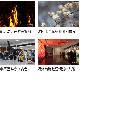
沈阳新玩法：夜游总督府，当一回“赴宴者”
沈阳玉兰花盛开吸引市民打卡
辽宁歌舞团举办《古色·国宝辽宁》排练开放日活动
海外台胞赴辽“走亲” 共誓“和平初心”