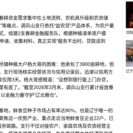
耕资金需求集中在土地流转、农机具升级和农资储
”等痛点，调兵山支行依托“益农贷”产品体系，为农户量
式，组建2支春耕金融服务队，根据种植清单逐户摸
理申请、收集材料，真正实现“服务不出村、贷款送到
种植大户杨大哥的困难：他承包了3900亩耕地，但
。支行现场核实经营状况与信用记录后，迅速以信用方
款仅用3天。杨大哥感慨道：“没想到银行能上门办贷，
有底了。”截至2026年3月末，调兵山支行累计投放春
，以金融力量守护“辽北粮仓”。
地，鲜食豆种子市场占有率达90%，也是辽宁唯一的
聚焦这一优势产业，重点走访当地鲜食豆企业22户，已
服务链路。支行不仅对接农户、家庭农场及农资经营主