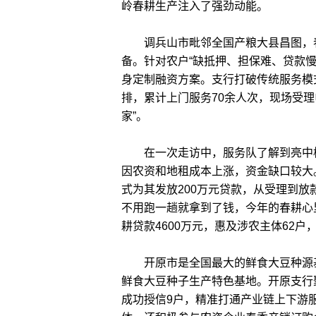
岭春耕生产注入了强劲动能。
调兵山市毗邻全国产粮大县昌图，春
备。针对农户“缺抵押、担保难、贷款慢
身定制融资方案。支行打破传统服务模
排，累计上门服务70余人次，现场受
家”。
在一次走访中，服务队了解到亮中桥镇
因农资和地租成本上涨，资金缺口较大
式为其发放200万元贷款，从受理到放
不用跑一趟就拿到了钱，今年的春耕心里
耕贷款4600万元，惠及涉农主体62户
开原市是全国最大的鲜食大豆种源基
鲜食大豆种子生产特色基地。开原支行
成功授信9户，精准打通产业链上下游