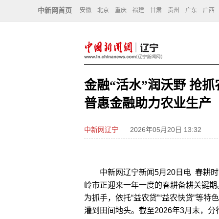
中新网首页
安徽
北京
重庆
福建
甘肃
贵州
广东
广西
金融“活水”润沃野 抢
普惠金融助力农业生产
中新网辽宁
2026年05月20日 13:32
中新网辽宁新闻5月20日电 春耕时
岭市正迎来一年一度的春耕备耕关键期
为抓手，依托“益农贷”“益农快贷”等
灌到田间地头。截至2026年3月末，分