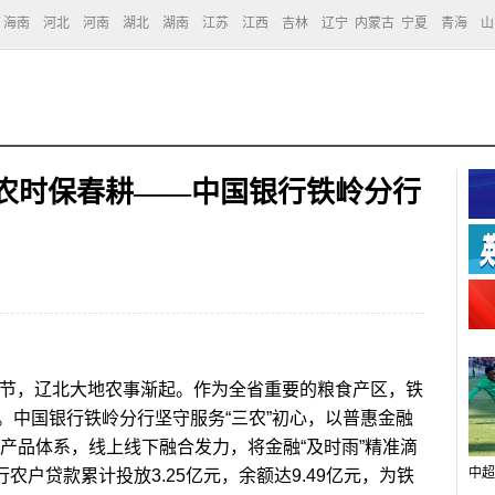
海南
河北
河南
湖北
湖南
江苏
江西
吉林
辽宁
内蒙古
宁夏
青海
山
抓农时保春耕——中国银行铁岭分行
节，辽北大地农事渐起。作为全省重要的粮食产区，铁
。中国银行铁岭分行坚守服务“三农”初心，以普惠金融
特色产品体系，线上线下融合发力，将金融“及时雨”精准滴
中超
行农户贷款累计投放3.25亿元，余额达9.49亿元，为铁