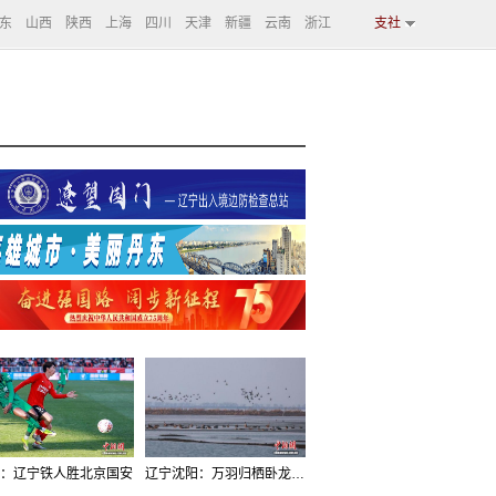
东
山西
陕西
上海
四川
天津
新疆
云南
浙江
支社
：辽宁铁人胜北京国安
辽宁沈阳：万羽归栖卧龙湖看群鸟齐飞