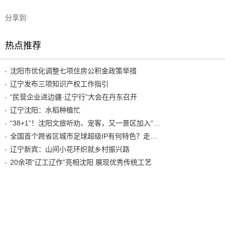
分享到:
热点推荐
沈阳市优化调整七项住房公积金政策举措
辽宁发布三项知识产权工作指引
“民营企业进边疆·辽宁行”大会在丹东召开
辽宁沈阳：水稻种植忙
“38+1”！沈阳文旅听劝、宠客，又一景区加入“东北超”优惠名单！
全国首个跨省区城市足球超级IP有何特色？走进沈阳现场去看看
辽宁新宾：山间小花环织就乡村振兴路
20余项“辽工辽作”亮相沈阳 展现优秀传统工艺