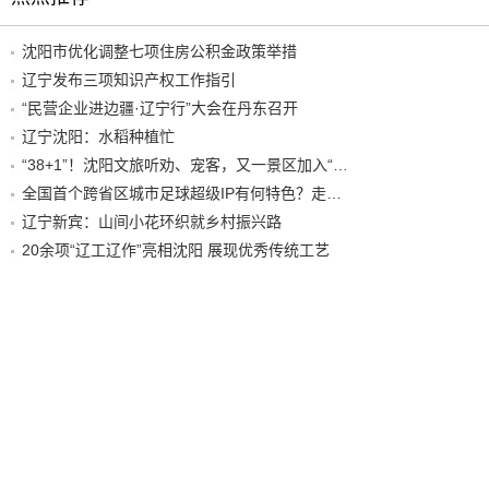
沈阳市优化调整七项住房公积金政策举措
辽宁发布三项知识产权工作指引
“民营企业进边疆·辽宁行”大会在丹东召开
辽宁沈阳：水稻种植忙
“38+1”！沈阳文旅听劝、宠客，又一景区加入“东北超”优惠名单！
全国首个跨省区城市足球超级IP有何特色？走进沈阳现场去看看
辽宁新宾：山间小花环织就乡村振兴路
20余项“辽工辽作”亮相沈阳 展现优秀传统工艺