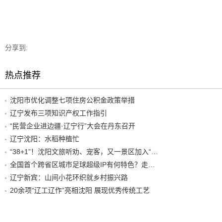
分享到:
热点推荐
沈阳市优化调整七项住房公积金政策举措
辽宁发布三项知识产权工作指引
“民营企业进边疆·辽宁行”大会在丹东召开
辽宁沈阳：水稻种植忙
“38+1”！沈阳文旅听劝、宠客，又一景区加入“东北超”优惠名单！
全国首个跨省区城市足球超级IP有何特色？走进沈阳现场去看看
辽宁新宾：山间小花环织就乡村振兴路
20余项“辽工辽作”亮相沈阳 展现优秀传统工艺