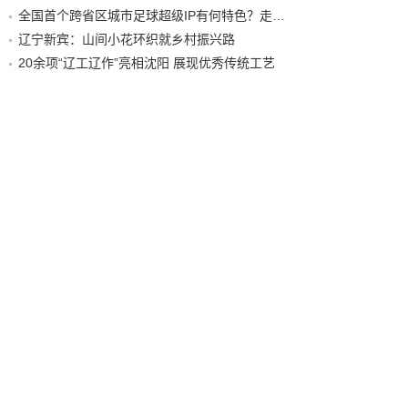
全国首个跨省区城市足球超级IP有何特色？走进沈阳现场去看看
辽宁新宾：山间小花环织就乡村振兴路
20余项“辽工辽作”亮相沈阳 展现优秀传统工艺