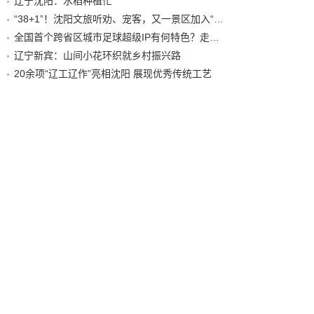
辽宁沈阳：水稻种植忙
“38+1”！沈阳文旅听劝、宠客，又一景区加入“东北超”优惠名单！
全国首个跨省区城市足球超级IP有何特色？走进沈阳现场去看看
辽宁新宾：山间小花环织就乡村振兴路
20余项“辽工辽作”亮相沈阳 展现优秀传统工艺