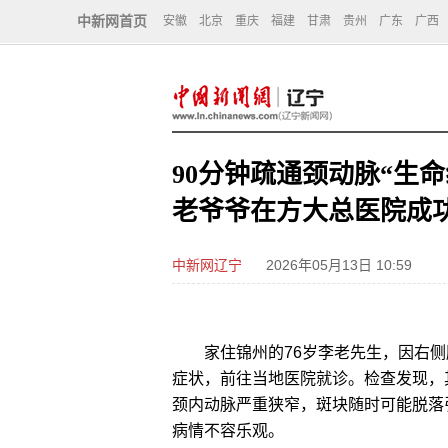
中新网首页
安徽
北京
重庆
福建
甘肃
贵州
广东
广西
90分钟疏通颈动脉“生命
老爷爷在方大总医院成
中新网辽宁
2026年05月13日 10:59
家住锦州的76岁李老先生，因右侧
症状，前往当地医院就诊。检查发现，
颈内动脉严重狭窄，斑块随时可能脱落
病情不容乐观。