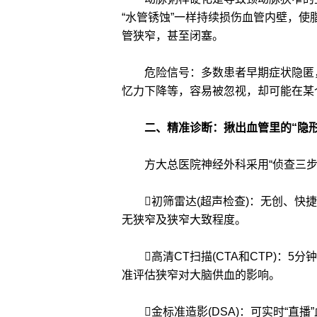
“水管锈蚀”一样持续损伤血管内壁，
管狭窄，甚至闭塞。
危险信号：多数患者早期症状隐匿，
忆力下降等，容易被忽视，却可能在某
二、精准诊断：揪出血管里的“隐形
方大总医院神经外科采用“侦查三步
初筛雷达(超声检查)：无创、快捷
无狭窄及狭窄大致程度。
高清CT扫描(CTA和CTP)：5
准评估狭窄对大脑供血的影响。
金标准造影(DSA)：可实时“直播