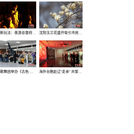
沈阳新玩法：夜游总督府，当一回“赴宴者”
沈阳玉兰花盛开吸引市民打卡
辽宁歌舞团举办《古色·国宝辽宁》排练开放日活动
海外台胞赴辽“走亲” 共誓“和平初心”