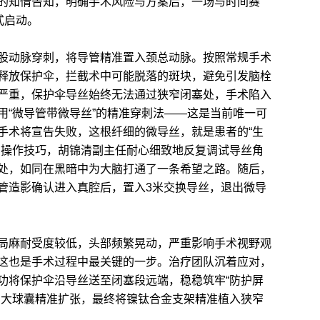
的知情告知，明确手术风险与方案后，一场与时间赛
式启动。
动脉穿刺，将导管精准置入颈总动脉。按照常规手术
释放保护伞，拦截术中可能脱落的斑块，避免引发脑栓
严重，保护伞导丝始终无法通过狭窄闭塞处，手术陷入
用“微导管带微导丝”的精准穿刺法——这是当前唯一可
手术将宣告失败，这根纤细的微导丝，就是患者的“生
的操作技巧，胡锦清副主任耐心细致地反复调试导丝角
处，如同在黑暗中为大脑打通了一条希望之路。随后，
管造影确认进入真腔后，置入3米交换导丝，退出微导
麻耐受度较低，头部频繁晃动，严重影响手术视野观
这也是手术过程中最关键的一步。治疗团队沉着应对，
功将保护伞沿导丝送至闭塞段远端，稳稳筑牢“防护屏
、大球囊精准扩张，最终将镍钛合金支架精准植入狭窄