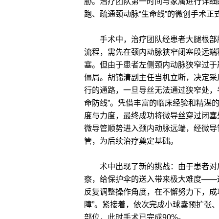
胁。治疗团队第一时间与家属进行详细
跑、疏通颈动脉“生命线”的微创手术正
手术中，治疗团队经患者大腿根部股
流程，需先在颈内动脉狭窄闭塞段远端
塞。但由于患者左侧颈内动脉狭窄过于
僵局。胡锦清副主任当机立断，决定采
行的通路，一旦导丝无法通过狭窄处，
命防线”。凭借丰富的临床经验和精湛
度与力度，最终成功将微导丝穿过闭塞
微导管顺势进入颈内动脉远端，经微导
管，为后续治疗奠定基础。
术中出现了新的挑战：由于患者对局
察，给保护伞的送入带来极大难度——
反复调整操作角度，在不懈努力下，成
障”。紧接着，依次完成小球囊预扩张
部位，此时手术已完成90%。