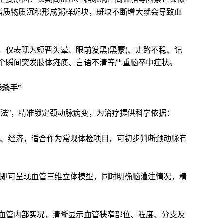
使脂质物质沉积形成粥样斑块，斑块不断增大就会导致血
仅表现为短暂头晕、眼前发黑(黑蒙)、走路不稳、记
个瞬间突发肢体瘫痪、言语不清等严重脑卒中症状。
杀手”
法”，精准锁定颈动脉病变，为治疗提供科学依据：
、经济，适合作为常规体检项目，可初步判断颈动脉有
分钟即可呈现血管三维立体模型，同时明确脑灌注情况，精
”血管内部实况，清晰显示血管狭窄部位、程度、分支及