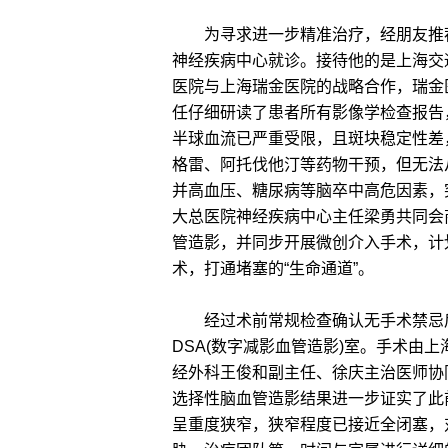
为寻求进一步精准治疗，经朋友推荐
神经疾病中心就诊。接待他的是上海交
医院与上海瑞金医院的战略合作，瑞金
任仔细研读了患者所有影像学检查报告
半球血流已严重受限，且斑块稳定性差
格雷、阿托伐他汀等药物干预，但无法
并高血压、糖尿病等脑卒中高危因素，
大总医院神经疾病中心主任梁勇共同会
管造影，并同步开展微创介入手术，计
术，打通堵塞的“生命通道”。
经过术前常规检查确认无手术禁忌后，
DSA(数字减影血管造影)室。手术由
经外科王俊和副主任、徐庆主治医师协
选择性脑血管造影结果进一步证实了此
呈重度狭窄，狭窄程度已接近全闭塞，