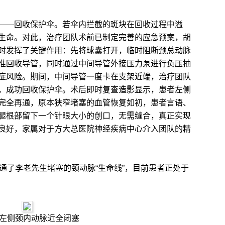
—回收保护伞。若伞内拦截的斑块在回收过程中溢
生命。对此，治疗团队术前已制定完善的应急预案，胡
时发挥了关键作用：先将球囊打开，临时阻断颈总动脉
准回收导管，同时通过中间导管外接压力泵进行负压抽
症风险。期间，中间导管一度卡在支架近端，治疗团队
，成功回收保护伞。术后即时复查造影显示，患者左侧
完全再通，原本狭窄堵塞的血管恢复如初，患者言语、
腿根部留下一个针眼大小的创口，无需缝合，真正实现
良好，家属对于方大总医院神经疾病中心介入团队的精
了李老先生堵塞的颈动脉“生命线”，目前患者正处于
左侧颈内动脉近全闭塞