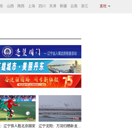
东
山西
陕西
上海
四川
天津
新疆
云南
浙江
支社
：辽宁铁人胜北京国安
辽宁沈阳：万羽归栖卧龙湖看群鸟齐飞