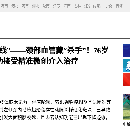
海南
河北
河南
湖北
湖南
江苏
江西
吉林
辽宁
内蒙古
宁夏
青海
山
线”——颈部血管藏“杀手”！76岁
功接受精准微创介入治疗
肢体麻木无力、伴有呛咳、双眼视物模糊及言语困难等
其左侧颈内动脉起始段存在动脉粥样硬化斑块，已导致
引发大面积脑梗死，且患者认知功能已出现下降迹象，
中超