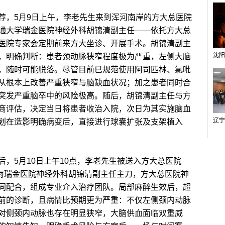
，5月9日上午，李老先生来到浑河南岸的方大总医院
通大学瑞金医院神经外科胡锦清副主任——依托方大总
医院专家会定期前来方大坐诊、开展手术。胡锦清副主
，明确判断：患者颈动脉狭窄程度极为严重，左侧大脑
，随时可能脱落。尽管目前已规范使用阿司匹林、氯吡
从根本上改善严重狭窄与脑缺血状况；加之患者同时合
突发严重脑卒中的风险极高。随后，胡锦清副主任与方
商评估，决定当日将患者收治入院，次日为其实施脑血
划在造影明确病变后，直接进行球囊扩张及支架植入
5月10日上午10点，李老先生被送入方大总医院
上海瑞金医院神经外科胡锦清副主任主刀，方大总医院神
同配合，组成专业介入治疗团队。局部麻醉生效后，超
前的诊断，且病情比预期更为严重：不仅左侧颈内动脉
对侧颈内动脉也存在明显狭窄，大脑供血面临双重威