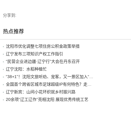
分享到:
热点推荐
沈阳市优化调整七项住房公积金政策举措
辽宁发布三项知识产权工作指引
“民营企业进边疆·辽宁行”大会在丹东召开
辽宁沈阳：水稻种植忙
“38+1”！沈阳文旅听劝、宠客，又一景区加入“东北超”优惠名单！
全国首个跨省区城市足球超级IP有何特色？走进沈阳现场去看看
辽宁新宾：山间小花环织就乡村振兴路
20余项“辽工辽作”亮相沈阳 展现优秀传统工艺