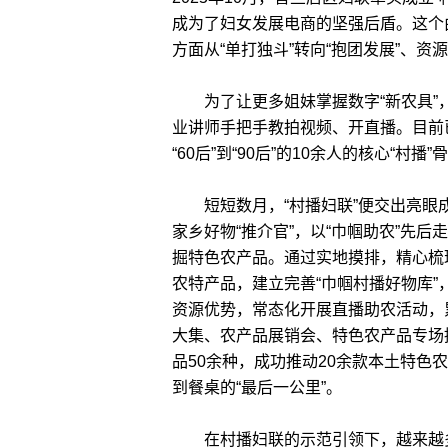
成为了妇女发展电商的坚强后盾。这个
方面从“单打独斗”转向“抱团发展”、资
为了让更多姐妹掌握数字“新农具”，
业讲师手把手教拍视频、开直播。目前
“60后”到“90后”的10余人的核心“村
短短数月，“村播妇联”便交出亮眼
家乡好物“推介官”，以“巾帼助农”先
掘特色农产品。通过实地摸排，精心梳
农特产品，建立完善“巾帼村播好物库
资源优势，常态化开展直播助农活动，
大集、农产品展销会、特色农产品专场
品50余种，成功推动20余款本土特
到餐桌的“最后一公里”。
在村播妇联的示范引领下，越来越多