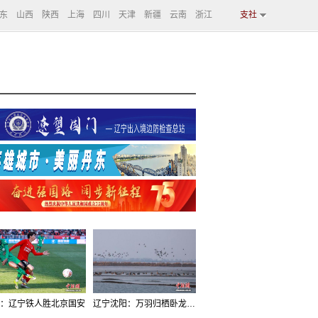
东
山西
陕西
上海
四川
天津
新疆
云南
浙江
支社
：辽宁铁人胜北京国安
辽宁沈阳：万羽归栖卧龙湖看群鸟齐飞