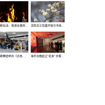
沈阳新玩法：夜游总督府，当一回“赴宴者”
沈阳玉兰花盛开吸引市民打卡
辽宁歌舞团举办《古色·国宝辽宁》排练开放日活动
海外台胞赴辽“走亲” 共誓“和平初心”