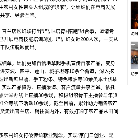
由农村女性带头人组成的“娘家”，让姐妹们在电商发展
源共享、经验互鉴。
普兰店区妇联打出“培训+培育+陪跑”组合拳，邀请专
已开展电商技能培训3期，培训妇女近200人次，一支从
播”骨干队伍脱颖而出。
成绩单。她们更加自信地拿起手机宣传自家产品，变身
后走进安波、四平、莲山、城子坦等10余个街道，深入挖
理出新鲜果蔬、手工粉条、特色粮油等10余类本土优质
”，实现产品资源、直播渠道、客户流量共享互通。依托
累计举办线上直播30余场，积极组织骨干主播参与年货
推介等线下活动10余场。截至目前，累计助力销售农产
色农货走出普兰店、销往省内外，有效打通了农产品从田间
农村妇女打破传统就业观念，实现“家门口创业、足