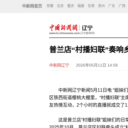
中新网首页
安徽
北京
重庆
福建
甘肃
贵州
广东
广西
普兰店“村播妇联”奏响
中新网辽宁
2026年05月11日 14:58
中新网辽宁新闻5月11日电 “姐妹
区铁西街道樱桃大棚里，“村播妇联”主
友热情互动，2个小时的直播就成交了1
这是普兰店“村播妇联”姐妹们的日常一
2025年10月，普兰店区妇联牵头成