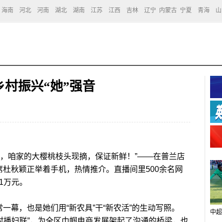
海南
河北
河南
湖北
湖南
江苏
江西
吉林
辽宁
内蒙古
宁夏
青海
山
乡村振兴“她”强音
们，咱家的大樱桃枝头现摘，保证新鲜！”——在普兰店
席杜秋颖正举着手机，热情推介。直播间里500余名网
1万元。
幕，也是她们用“新农具”干“新农活”的生动写照。
中超
立“村播妇联”，为全区巾帼电商发展架起了沟通的桥梁，也