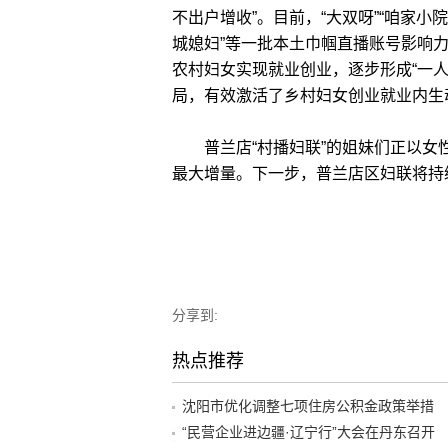
不出户增收”。目前，“大双呀”“咱家小院
城媳妇”等一批本土巾帼直播账号影响力
农村妇女实现就业创业，逐步形成“一
局，有效激活了乡村妇女创业就业内生
普兰店“村播妇联”的姐妹们正以女
最大增量。下一步，普兰店区妇联将持
分享到:
热点推荐
沈阳市优化调整七项住房公积金政策举措
“民营企业进边疆·辽宁行”大会在丹东召开