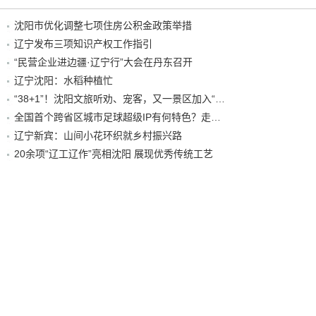
沈阳市优化调整七项住房公积金政策举措
辽宁发布三项知识产权工作指引
“民营企业进边疆·辽宁行”大会在丹东召开
辽宁沈阳：水稻种植忙
“38+1”！沈阳文旅听劝、宠客，又一景区加入“东北超”优惠名单！
全国首个跨省区城市足球超级IP有何特色？走进沈阳现场去看看
辽宁新宾：山间小花环织就乡村振兴路
20余项“辽工辽作”亮相沈阳 展现优秀传统工艺