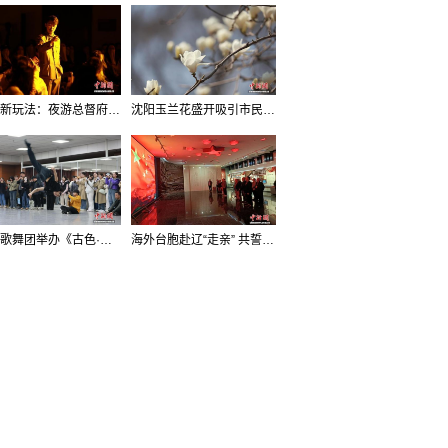
沈阳新玩法：夜游总督府，当一回“赴宴者”
沈阳玉兰花盛开吸引市民打卡
辽宁歌舞团举办《古色·国宝辽宁》排练开放日活动
海外台胞赴辽“走亲” 共誓“和平初心”