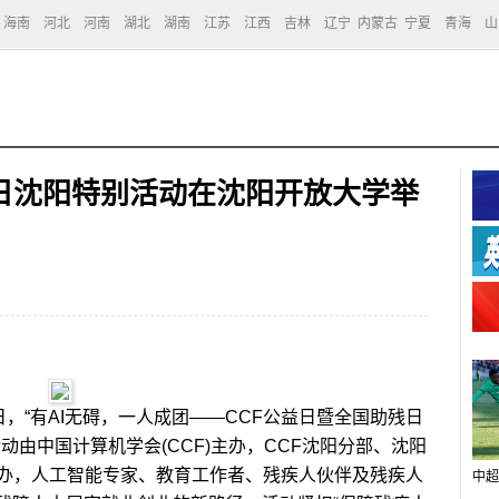
海南
河北
河南
湖北
湖南
江苏
江西
吉林
辽宁
内蒙古
宁夏
青海
山
日沈阳特别活动在沈阳开放大学举
日，“有AI无碍，一人成团——CCF公益日暨全国助残日
动由中国计算机学会(CCF)主办，CCF沈阳分部、沈阳
办，人工智能专家、教育工作者、残疾人伙伴及残疾人
中超