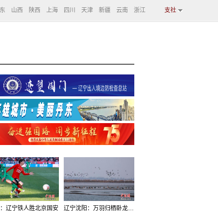
东
山西
陕西
上海
四川
天津
新疆
云南
浙江
支社
：辽宁铁人胜北京国安
辽宁沈阳：万羽归栖卧龙湖看群鸟齐飞