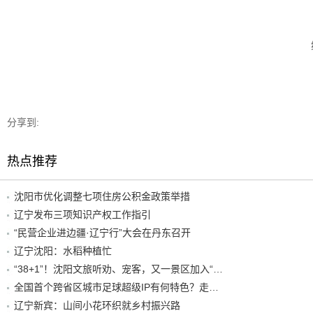
分享到:
热点推荐
沈阳市优化调整七项住房公积金政策举措
辽宁发布三项知识产权工作指引
“民营企业进边疆·辽宁行”大会在丹东召开
辽宁沈阳：水稻种植忙
“38+1”！沈阳文旅听劝、宠客，又一景区加入“东北超”优惠名单！
全国首个跨省区城市足球超级IP有何特色？走进沈阳现场去看看
辽宁新宾：山间小花环织就乡村振兴路