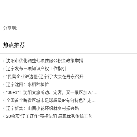
分享到:
热点推荐
沈阳市优化调整七项住房公积金政策举措
辽宁发布三项知识产权工作指引
“民营企业进边疆·辽宁行”大会在丹东召开
辽宁沈阳：水稻种植忙
“38+1”！沈阳文旅听劝、宠客，又一景区加入“东北超”优惠名单！
全国首个跨省区城市足球超级IP有何特色？走进沈阳现场去看看
辽宁新宾：山间小花环织就乡村振兴路
20余项“辽工辽作”亮相沈阳 展现优秀传统工艺