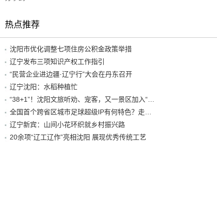
热点推荐
沈阳市优化调整七项住房公积金政策举措
辽宁发布三项知识产权工作指引
“民营企业进边疆·辽宁行”大会在丹东召开
辽宁沈阳：水稻种植忙
“38+1”！沈阳文旅听劝、宠客，又一景区加入“东北超”优惠名单！
全国首个跨省区城市足球超级IP有何特色？走进沈阳现场去看看
辽宁新宾：山间小花环织就乡村振兴路
20余项“辽工辽作”亮相沈阳 展现优秀传统工艺