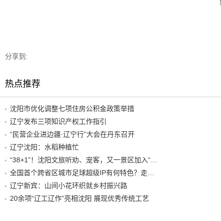
分享到:
热点推荐
沈阳市优化调整七项住房公积金政策举措
辽宁发布三项知识产权工作指引
“民营企业进边疆·辽宁行”大会在丹东召开
辽宁沈阳：水稻种植忙
“38+1”！沈阳文旅听劝、宠客，又一景区加入“东北超”优惠名单！
全国首个跨省区城市足球超级IP有何特色？走进沈阳现场去看看
辽宁新宾：山间小花环织就乡村振兴路
20余项“辽工辽作”亮相沈阳 展现优秀传统工艺