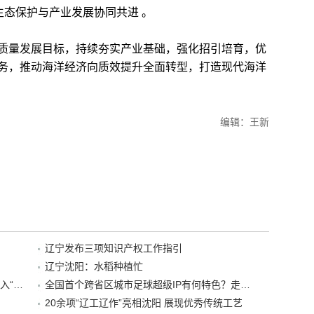
生态保护与产业发展协同共进 。
量发展目标，持续夯实产业基础，强化招引培育，优
务，推动海洋经济向质效提升全面转型，打造现代海洋
编辑：王新
辽宁发布三项知识产权工作指引
辽宁沈阳：水稻种植忙
“38+1”！沈阳文旅听劝、宠客，又一景区加入“东北超”优惠名单！
全国首个跨省区城市足球超级IP有何特色？走进沈阳现场去看看
20余项“辽工辽作”亮相沈阳 展现优秀传统工艺