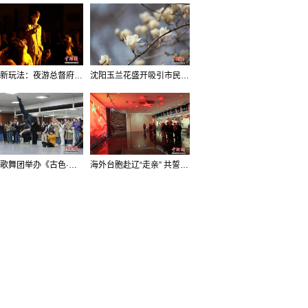
沈阳新玩法：夜游总督府，当一回“赴宴者”
沈阳玉兰花盛开吸引市民打卡
辽宁歌舞团举办《古色·国宝辽宁》排练开放日活动
海外台胞赴辽“走亲” 共誓“和平初心”