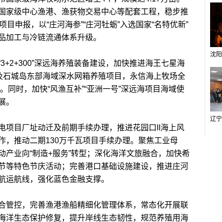
国家级中心渔港、渔获物交易中心等配套工程，稳步推
目申报，以“庄河海参”“庄河牡蛎”入选国家“名特优新”
品加工与冷链流通体系升级。
2+300”深远海养殖装备建设，加快推进海王七星海
目及石城岛东部海域深水网箱养殖项目，永信海上牧场全
。同时，加快“风渔互补”“亚洲一号”深远海项目海域使
展。
目厂址动迁及前期手续办理，推进花园口II海上风
作，推动二期130万千瓦项目手续办理。聚焦工业母
产业向“制造+服务”转型；深化海洋文旅融合，加快希
节等特色节庆活动；完善港口基础设施建设，推进庄河
航运航线，强化蓝色金融支撑。
管控，完善渔港渔船精细化管理体系，常态化开展联
海洋生态保护修复，提升岸线生态韧性，规范养殖用海