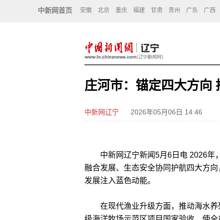
中新网首页
安徽
北京
重庆
福建
甘肃
贵州
广东
广西
庄河市：锚定四大方向
中新网辽宁
2026年05月06日 14:46
中新网辽宁新闻5月6日电 2026
融合发展、生态安全协同护航四大方向
发展注入蓝色动能。
在现代渔业升级方面，推动海水养殖
级海洋牧场示范区项目国家验收，使全市