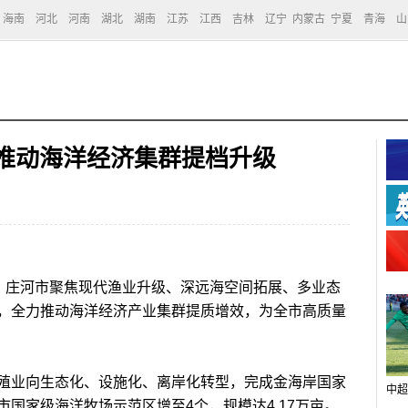
海南
河北
河南
湖北
湖南
江苏
江西
吉林
辽宁
内蒙古
宁夏
青海
山
 推动海洋经济集群提档升级
年，庄河市聚焦现代渔业升级、深远海空间拓展、多业态
，全力推动海洋经济产业集群提质增效，为全市高质量
业向生态化、设施化、离岸化转型，完成金海岸国家
中超
国家级海洋牧场示范区增至4个，规模达4.17万亩。