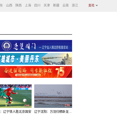
东
山西
陕西
上海
四川
天津
新疆
云南
浙江
支社
：辽宁铁人胜北京国安
辽宁沈阳：万羽归栖卧龙湖看群鸟齐飞