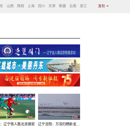
东
山西
陕西
上海
四川
天津
新疆
云南
浙江
支社
：辽宁铁人胜北京国安
辽宁沈阳：万羽归栖卧龙湖看群鸟齐飞