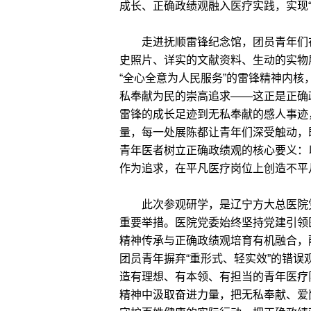
成长、正确政绩观融入医疗实践，实现“
走进抚顺雷锋纪念馆，团员青年们在
史照片、详实的文献资料、生动的实物
“全心全意为人民服务”的雷锋精神内
私奉献为民的崇高追求——这正是正确
雷锋的成长足迹到无私奉献的感人事迹
量，每一处展陈都让青年们深受触动，
青年医者树立正确政绩观的核心要义：以
作为追求，在平凡医疗岗位上创造不平
此次参观研学，是辽宁方大总医院党
重要举措。医院党委始终坚持党建引领
精神传承与正确政绩观培育有机融合，
团员青年摒弃“重形式、轻实效”的错误
造有理想、有本领、有担当的青年医疗
精神中汲取奋进力量，把无私奉献、爱