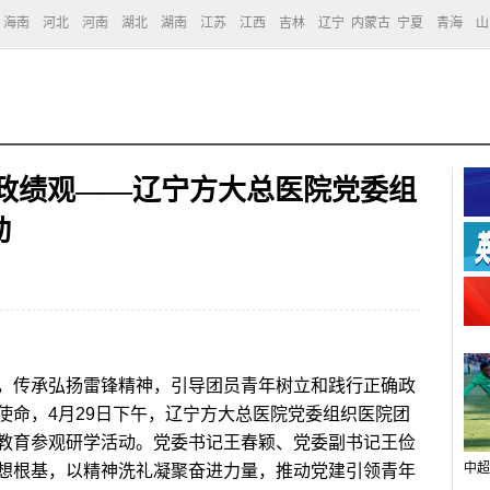
海南
河北
河南
湖北
湖南
江苏
江西
吉林
辽宁
内蒙古
宁夏
青海
山
确政绩观——辽宁方大总医院党委组
动
传承弘扬雷锋精神，引导团员青年树立和践行正确政
使命，4月29日下午，辽宁方大总医院党委组织医院团
教育参观研学活动。党委书记王春颖、党委副书记王俭
中超
想根基，以精神洗礼凝聚奋进力量，推动党建引领青年