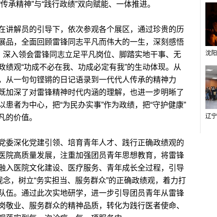
传承精神”与“践行政绩”双向赋能、一体推进。
讲解员的引导下，依次参观各个展区，通过珍贵的历
展品，全面回顾雷锋同志平凡而伟大的一生，深刻感悟
核，深入领会雷锋同志立足平凡岗位、脚踏实地干事、无
政绩观“功成不必在我、功成必定有我”的生动体现。从
，从一句句铿锵的日记语录到一代代人传承的精神力
既加深了对雷锋精神时代内涵的理解，也进一步明晰了
患者为中心，把“为民办实事”作为政绩，把“守护健康”
凡的价值。
委深化党建引领、培育青年人才、践行正确政绩观的
医院高质量发展，注重加强团员青年思想教育，将雷锋
融入医院文化建设、医疗服务、青年成长全过程，引导
观念，树立“务实担当、服务群众”的正确政绩观，着力打
队伍。通过此次实地研学，进一步引导团员青年从雷锋
岗敬业、服务群众的精神品质，转化为践行医者使命、