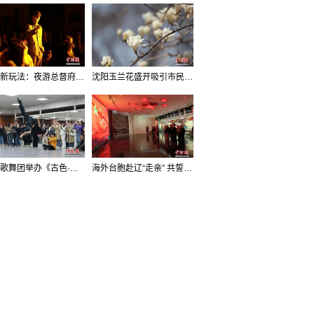
沈阳新玩法：夜游总督府，当一回“赴宴者”
沈阳玉兰花盛开吸引市民打卡
辽宁歌舞团举办《古色·国宝辽宁》排练开放日活动
海外台胞赴辽“走亲” 共誓“和平初心”