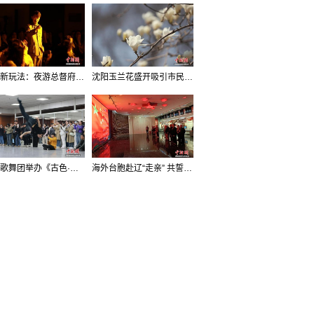
沈阳新玩法：夜游总督府，当一回“赴宴者”
沈阳玉兰花盛开吸引市民打卡
辽宁歌舞团举办《古色·国宝辽宁》排练开放日活动
海外台胞赴辽“走亲” 共誓“和平初心”