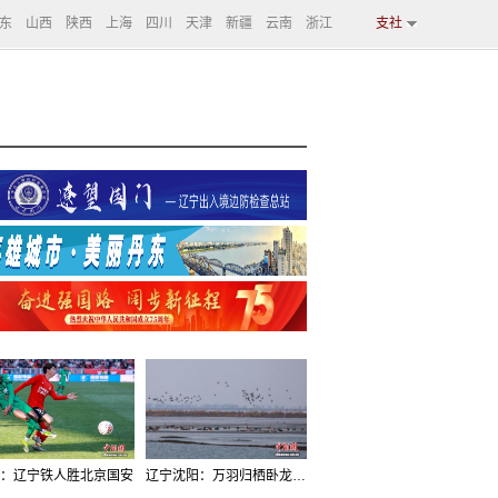
东
山西
陕西
上海
四川
天津
新疆
云南
浙江
支社
：辽宁铁人胜北京国安
辽宁沈阳：万羽归栖卧龙湖看群鸟齐飞