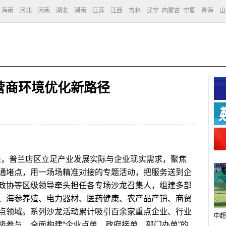
海南
河北
河南
湖北
湖南
江苏
江西
吉林
辽宁
内蒙古
宁夏
青海
山
营商环境优化新路径
，普兰店区立足产业发展实际与企业现实需求，聚焦
通堵点，用一场场精准对接的专题活动，把服务送到企
政协等区级领导牵头担任各专场沙龙召集人，组建多部
、海参养殖、电力器材、医药健康、农产品产销、商贸
点领域。系列沙龙活动累计吸引百余家重点企业、行业
中超
极参与，全面构建“企业点单、政府接单、部门办单”的