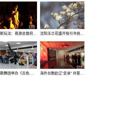
沈阳新玩法：夜游总督府，当一回“赴宴者”
沈阳玉兰花盛开吸引市民打卡
辽宁歌舞团举办《古色·国宝辽宁》排练开放日活动
海外台胞赴辽“走亲” 共誓“和平初心”