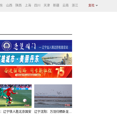
东
山西
陕西
上海
四川
天津
新疆
云南
浙江
支社
：辽宁铁人胜北京国安
辽宁沈阳：万羽归栖卧龙湖看群鸟齐飞