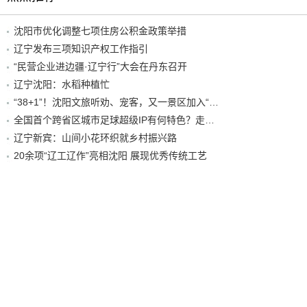
沈阳市优化调整七项住房公积金政策举措
辽宁发布三项知识产权工作指引
“民营企业进边疆·辽宁行”大会在丹东召开
辽宁沈阳：水稻种植忙
“38+1”！沈阳文旅听劝、宠客，又一景区加入“东北超”优惠名单！
全国首个跨省区城市足球超级IP有何特色？走进沈阳现场去看看
辽宁新宾：山间小花环织就乡村振兴路
20余项“辽工辽作”亮相沈阳 展现优秀传统工艺