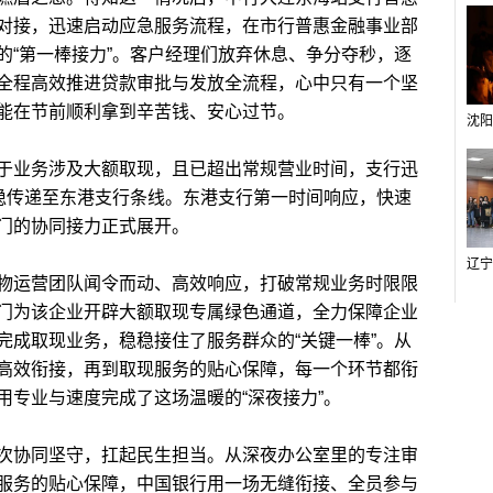
对接，迅速启动应急服务流程，在市行普惠金融事业部
的“第一棒接力”。客户经理们放弃休息、争分夺秒，逐
全程高效推进贷款审批与发放全流程，心中只有一个坚
能在节前顺利拿到辛苦钱、安心过节。
业务涉及大额取现，且已超出常规营业时间，支行迅
稳稳传递至东港支行条线。东港支行第一时间响应，快速
门的协同接力正式展开。
运营团队闻令而动、高效响应，打破常规业务时限限
门为该企业开辟大额取现专属绿色通道，全力保障企业
完成取现业务，稳稳接住了服务群众的“关键一棒”。从
高效衔接，再到取现服务的贴心保障，每一个环节都衔
用专业与速度完成了这场温暖的“深夜接力”。
协同坚守，扛起民生担当。从深夜办公室里的专注审
服务的贴心保障，中国银行用一场无缝衔接、全员参与