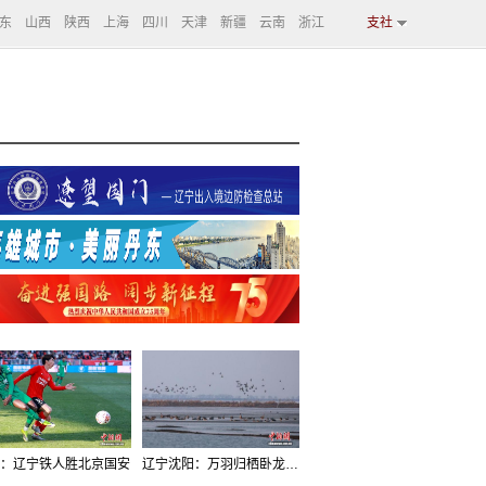
东
山西
陕西
上海
四川
天津
新疆
云南
浙江
支社
：辽宁铁人胜北京国安
辽宁沈阳：万羽归栖卧龙湖看群鸟齐飞