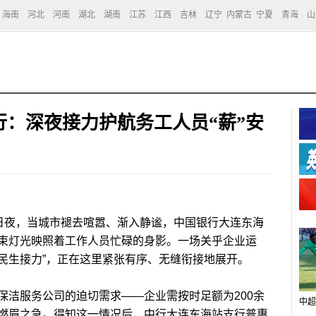
海南
河北
河南
湖北
湖南
江苏
江西
吉林
辽宁
内蒙古
宁夏
青海
山
：深夜接力护航务工人员“薪”安
7日夜，当城市褪去喧嚣、渐入静谧，中国银行大连东海
束灯光映照着工作人员忙碌的身影。一场关乎企业运
夜民生接力”，正在这里紧张有序、无缝衔接地展开。
洁服务公司的迫切需求——企业需按时足额为200余
中超
燃眉之急。得知这一情况后，中行大连东海站支行普惠