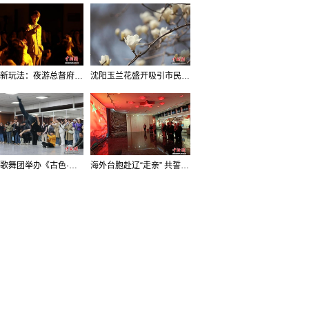
沈阳新玩法：夜游总督府，当一回“赴宴者”
沈阳玉兰花盛开吸引市民打卡
辽宁歌舞团举办《古色·国宝辽宁》排练开放日活动
海外台胞赴辽“走亲” 共誓“和平初心”