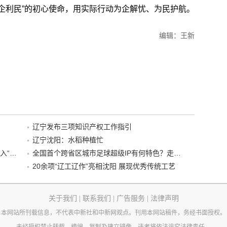
利企利民”的初心使命，用实际行动为企解忧、为民护航。
编辑：王新
辽宁发布三项知识产权工作指引
辽宁沈阳：水稻种植忙
“38+1”！沈阳文旅听劝、宠客，又一景区加入“东北超”优惠名单！
全国首个跨省区城市足球超级IP有何特色？走进沈阳现场去看看
20余项“辽工辽作”亮相沈阳 展现优秀传统工艺
关于我们
|
联系我们
|
广告服务
|
法律声明
本网站所刊载信息，不代表中新社和中新网观点。刊用本网站稿件，务经书面授权。