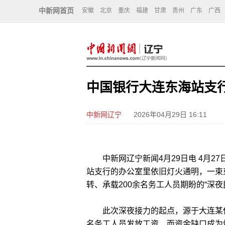
中新网首页
安徽
北京
重庆
福建
甘肃
贵州
广东
广西
中国银行大连东海站支行
中新网辽宁
2026年04月29日 16:11
中新网辽宁新闻4月29日电 4月2
站支行的办公室里依旧灯火通明，一束
转、承载200余名务工人员期盼的“深
此次深夜接力的起点，源于大连某保
名务工人员发放工资，而资金缺口成为