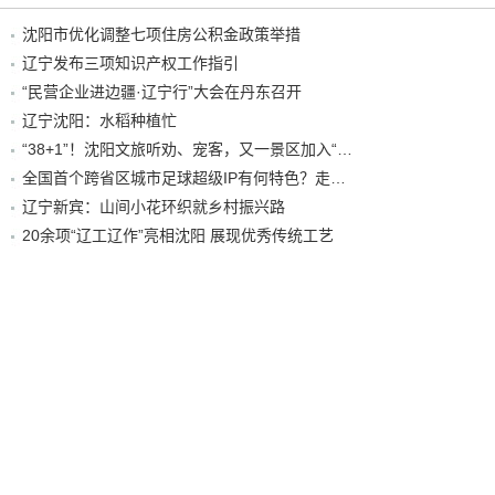
沈阳市优化调整七项住房公积金政策举措
辽宁发布三项知识产权工作指引
“民营企业进边疆·辽宁行”大会在丹东召开
辽宁沈阳：水稻种植忙
“38+1”！沈阳文旅听劝、宠客，又一景区加入“东北超”优惠名单！
全国首个跨省区城市足球超级IP有何特色？走进沈阳现场去看看
辽宁新宾：山间小花环织就乡村振兴路
20余项“辽工辽作”亮相沈阳 展现优秀传统工艺