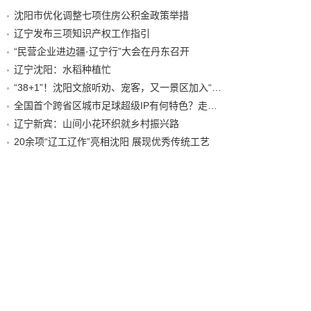
沈阳市优化调整七项住房公积金政策举措
辽宁发布三项知识产权工作指引
“民营企业进边疆·辽宁行”大会在丹东召开
辽宁沈阳：水稻种植忙
“38+1”！沈阳文旅听劝、宠客，又一景区加入“东北超”优惠名单！
全国首个跨省区城市足球超级IP有何特色？走进沈阳现场去看看
辽宁新宾：山间小花环织就乡村振兴路
20余项“辽工辽作”亮相沈阳 展现优秀传统工艺