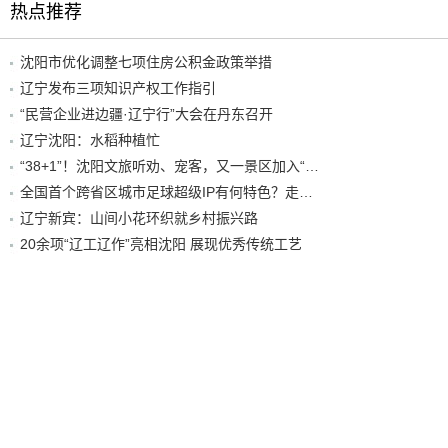
热点推荐
沈阳市优化调整七项住房公积金政策举措
辽宁发布三项知识产权工作指引
“民营企业进边疆·辽宁行”大会在丹东召开
辽宁沈阳：水稻种植忙
“38+1”！沈阳文旅听劝、宠客，又一景区加入“东北超”优惠名单！
全国首个跨省区城市足球超级IP有何特色？走进沈阳现场去看看
辽宁新宾：山间小花环织就乡村振兴路
20余项“辽工辽作”亮相沈阳 展现优秀传统工艺