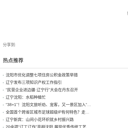
分享到:
热点推荐
沈阳市优化调整七项住房公积金政策举措
辽宁发布三项知识产权工作指引
“民营企业进边疆·辽宁行”大会在丹东召开
辽宁沈阳：水稻种植忙
“38+1”！沈阳文旅听劝、宠客，又一景区加入“东北超”优惠名单！
全国首个跨省区城市足球超级IP有何特色？走进沈阳现场去看看
辽宁新宾：山间小花环织就乡村振兴路
20余项“辽工辽作”亮相沈阳 展现优秀传统工艺