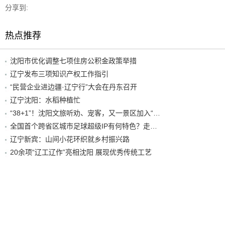
分享到:
热点推荐
沈阳市优化调整七项住房公积金政策举措
辽宁发布三项知识产权工作指引
“民营企业进边疆·辽宁行”大会在丹东召开
辽宁沈阳：水稻种植忙
“38+1”！沈阳文旅听劝、宠客，又一景区加入“东北超”优惠名单！
全国首个跨省区城市足球超级IP有何特色？走进沈阳现场去看看
辽宁新宾：山间小花环织就乡村振兴路
20余项“辽工辽作”亮相沈阳 展现优秀传统工艺