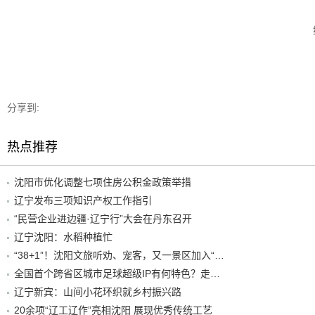
分享到:
热点推荐
沈阳市优化调整七项住房公积金政策举措
辽宁发布三项知识产权工作指引
“民营企业进边疆·辽宁行”大会在丹东召开
辽宁沈阳：水稻种植忙
“38+1”！沈阳文旅听劝、宠客，又一景区加入“东北超”优惠名单！
全国首个跨省区城市足球超级IP有何特色？走进沈阳现场去看看
辽宁新宾：山间小花环织就乡村振兴路
20余项“辽工辽作”亮相沈阳 展现优秀传统工艺