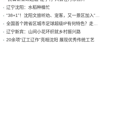
辽宁沈阳：水稻种植忙
“38+1”！沈阳文旅听劝、宠客，又一景区加入“东北超”优惠名单！
全国首个跨省区城市足球超级IP有何特色？走进沈阳现场去看看
辽宁新宾：山间小花环织就乡村振兴路
20余项“辽工辽作”亮相沈阳 展现优秀传统工艺