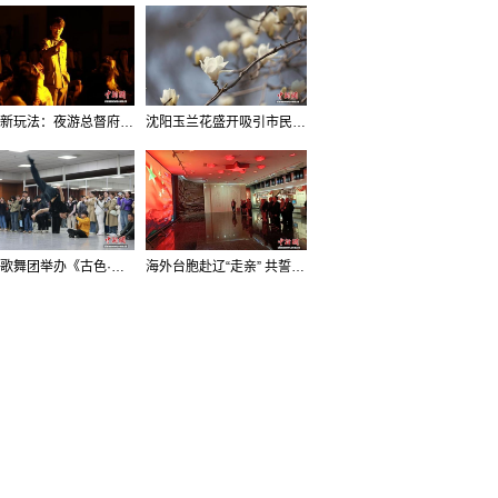
沈阳新玩法：夜游总督府，当一回“赴宴者”
沈阳玉兰花盛开吸引市民打卡
辽宁歌舞团举办《古色·国宝辽宁》排练开放日活动
海外台胞赴辽“走亲” 共誓“和平初心”