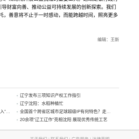
是引导财富向善、推动公益可持续发展的创新探索。我们
托，善意将不止于一时感动，而能跨越时间，照亮更多
编辑：王新
辽宁发布三项知识产权工作指引
辽宁沈阳：水稻种植忙
“38+1”！沈阳文旅听劝、宠客，又一景区加入“东北超”优惠名单！
全国首个跨省区城市足球超级IP有何特色？走进沈阳现场去看看
20余项“辽工辽作”亮相沈阳 展现优秀传统工艺