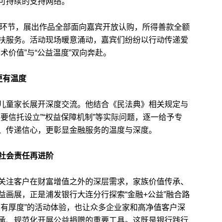
可持续的支持网络。
环节，展出作品全部面向嘉宾开放认购，所得善款全额
扶服务。活动现场暖意涌动，嘉宾们纷纷以行动传递爱
术价值”与“公益温度”双向奔赴。
更有温度
童家长展开深度交流。他结合《民法典》相关规定与
要信托设立”“权益保障机制”等实际问题，逐一给予专
、传递信心，更彰显金融服务的温度与深度。
行社会责任再进阶
注客户在财富增值之外的深层需求，家族价值传承、
画展，正是浦发银行大连分行探索“金融+公益”融合路
、有厚度”的活动体验，也让众多企业家和高净值客户深
承、规范化开展公益捐赠的重要工具。这既是银行践行