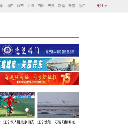
东
山西
陕西
上海
四川
天津
新疆
云南
浙江
支社
：辽宁铁人胜北京国安
辽宁沈阳：万羽归栖卧龙湖看群鸟齐飞