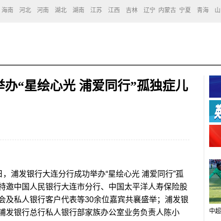
海南
河北
河南
湖北
湖南
江苏
江西
吉林
辽宁
内蒙古
宁夏
青海
山
办“星绘心光 浦爱同行”孤独症儿
日，浦发银行大连分行成功举办“星绘心光 浦爱同行”孤
特邀中国人民银行大连市分行、中国太平洋人寿保险股
会及私人银行客户代表等30余位嘉宾共襄盛举；浦发银
中超
浦发银行总行私人银行部家族办公室业务负责人陈小