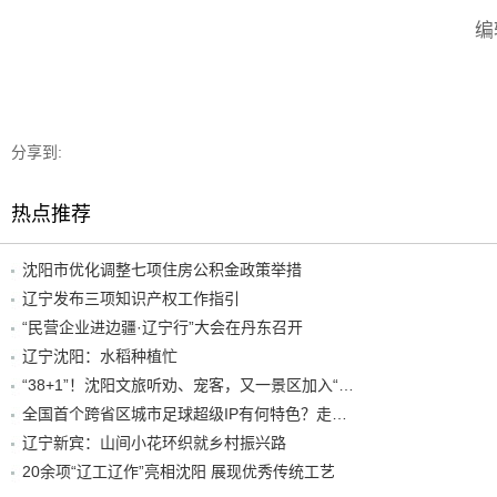
编
分享到:
热点推荐
沈阳市优化调整七项住房公积金政策举措
辽宁发布三项知识产权工作指引
“民营企业进边疆·辽宁行”大会在丹东召开
辽宁沈阳：水稻种植忙
“38+1”！沈阳文旅听劝、宠客，又一景区加入“东北超”优惠名单！
全国首个跨省区城市足球超级IP有何特色？走进沈阳现场去看看
辽宁新宾：山间小花环织就乡村振兴路
20余项“辽工辽作”亮相沈阳 展现优秀传统工艺