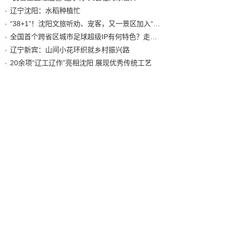
辽宁沈阳：水稻种植忙
“38+1”！沈阳文旅听劝、宠客，又一景区加入“东北超”优惠名单！
全国首个跨省区城市足球超级IP有何特色？走进沈阳现场去看看
辽宁新宾：山间小花环织就乡村振兴路
20余项“辽工辽作”亮相沈阳 展现优秀传统工艺