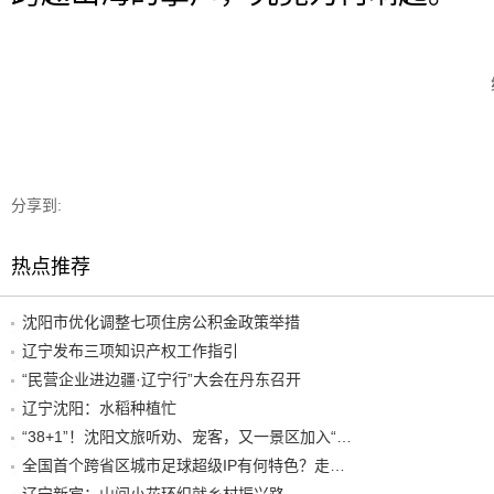
分享到:
热点推荐
沈阳市优化调整七项住房公积金政策举措
辽宁发布三项知识产权工作指引
“民营企业进边疆·辽宁行”大会在丹东召开
辽宁沈阳：水稻种植忙
“38+1”！沈阳文旅听劝、宠客，又一景区加入“东北超”优惠名单！
全国首个跨省区城市足球超级IP有何特色？走进沈阳现场去看看
辽宁新宾：山间小花环织就乡村振兴路