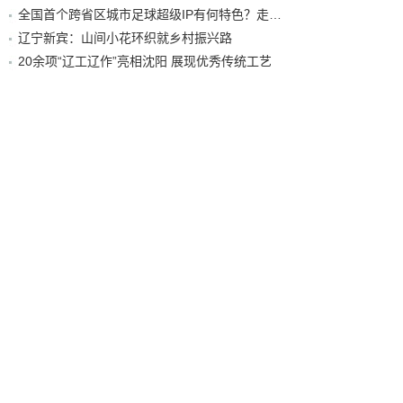
全国首个跨省区城市足球超级IP有何特色？走进沈阳现场去看看
辽宁新宾：山间小花环织就乡村振兴路
20余项“辽工辽作”亮相沈阳 展现优秀传统工艺