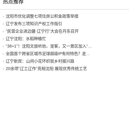
热点推荐
沈阳市优化调整七项住房公积金政策举措
辽宁发布三项知识产权工作指引
“民营企业进边疆·辽宁行”大会在丹东召开
辽宁沈阳：水稻种植忙
“38+1”！沈阳文旅听劝、宠客，又一景区加入“东北超”优惠名单！
全国首个跨省区城市足球超级IP有何特色？走进沈阳现场去看看
辽宁新宾：山间小花环织就乡村振兴路
20余项“辽工辽作”亮相沈阳 展现优秀传统工艺