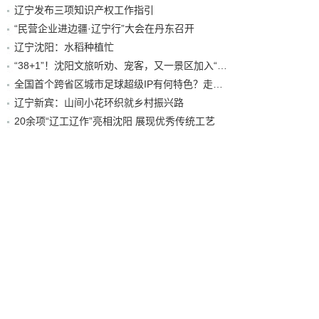
辽宁发布三项知识产权工作指引
“民营企业进边疆·辽宁行”大会在丹东召开
辽宁沈阳：水稻种植忙
“38+1”！沈阳文旅听劝、宠客，又一景区加入“东北超”优惠名单！
全国首个跨省区城市足球超级IP有何特色？走进沈阳现场去看看
辽宁新宾：山间小花环织就乡村振兴路
20余项“辽工辽作”亮相沈阳 展现优秀传统工艺