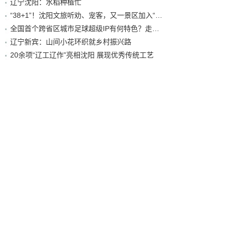
辽宁沈阳：水稻种植忙
“38+1”！沈阳文旅听劝、宠客，又一景区加入“东北超”优惠名单！
全国首个跨省区城市足球超级IP有何特色？走进沈阳现场去看看
辽宁新宾：山间小花环织就乡村振兴路
20余项“辽工辽作”亮相沈阳 展现优秀传统工艺