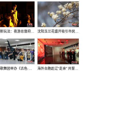
沈阳新玩法：夜游总督府，当一回“赴宴者”
沈阳玉兰花盛开吸引市民打卡
辽宁歌舞团举办《古色·国宝辽宁》排练开放日活动
海外台胞赴辽“走亲” 共誓“和平初心”