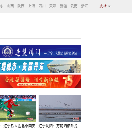
东
山西
陕西
上海
四川
天津
新疆
云南
浙江
支社
：辽宁铁人胜北京国安
辽宁沈阳：万羽归栖卧龙湖看群鸟齐飞