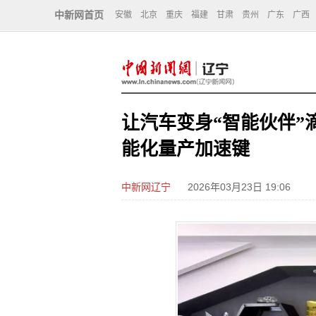
中新网首页
安徽
北京
重庆
福建
甘肃
贵州
广东
广西
让汽车变身“智能伙伴”
能化量产加速键
中新网辽宁
2026年03月23日 19:06