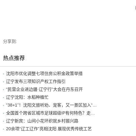
分享到:
热点推荐
沈阳市优化调整七项住房公积金政策举措
辽宁发布三项知识产权工作指引
“民营企业进边疆·辽宁行”大会在丹东召开
辽宁沈阳：水稻种植忙
“38+1”！沈阳文旅听劝、宠客，又一景区加入“东北超”优惠名单！
全国首个跨省区城市足球超级IP有何特色？走进沈阳现场去看看
辽宁新宾：山间小花环织就乡村振兴路
20余项“辽工辽作”亮相沈阳 展现优秀传统工艺