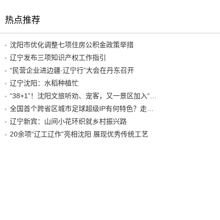
热点推荐
沈阳市优化调整七项住房公积金政策举措
辽宁发布三项知识产权工作指引
“民营企业进边疆·辽宁行”大会在丹东召开
辽宁沈阳：水稻种植忙
“38+1”！沈阳文旅听劝、宠客，又一景区加入“东北超”优惠名单！
全国首个跨省区城市足球超级IP有何特色？走进沈阳现场去看看
辽宁新宾：山间小花环织就乡村振兴路
20余项“辽工辽作”亮相沈阳 展现优秀传统工艺