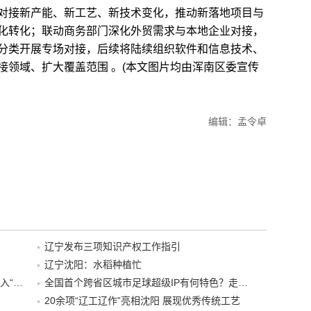
对接新产能、新工艺、新技术变化，推动新落地项目与
化转化；联动商务部门深化外贸需求与本地企业对接，
分类开展专场对接，后续将陆续组织软件和信息技术、
接领域、扩大覆盖范围 。(本文图片均由浑南区委宣传
编辑：孟令卓
辽宁发布三项知识产权工作指引
辽宁沈阳：水稻种植忙
“38+1”！沈阳文旅听劝、宠客，又一景区加入“东北超”优惠名单！
全国首个跨省区城市足球超级IP有何特色？走进沈阳现场去看看
20余项“辽工辽作”亮相沈阳 展现优秀传统工艺