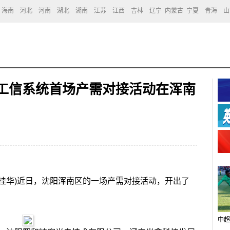
海南
河北
河南
湖北
湖南
江苏
江西
吉林
辽宁
内蒙古
宁夏
青海
山
阳工信系统首场产需对接活动在浑南
桂华)近日，沈阳浑南区的一场产需对接活动，开出了
中超