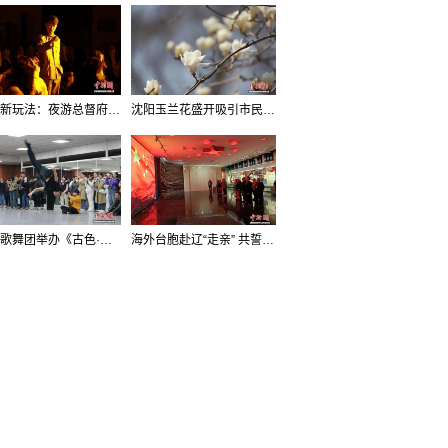
沈阳新玩法：夜游总督府，当一回“赴宴者”
沈阳玉兰花盛开吸引市民打卡
辽宁歌舞团举办《古色·国宝辽宁》排练开放日活动
海外台胞赴辽“走亲” 共誓“和平初心”