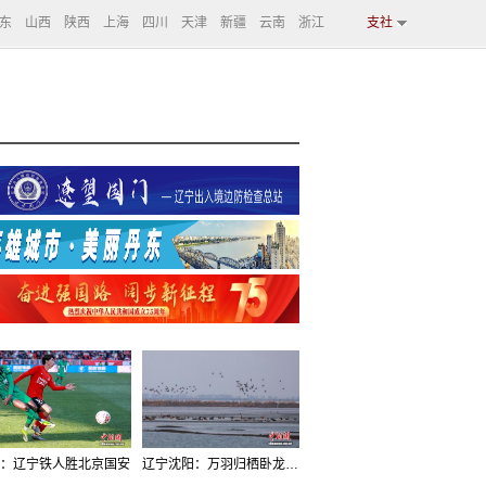
东
山西
陕西
上海
四川
天津
新疆
云南
浙江
支社
：辽宁铁人胜北京国安
辽宁沈阳：万羽归栖卧龙湖看群鸟齐飞