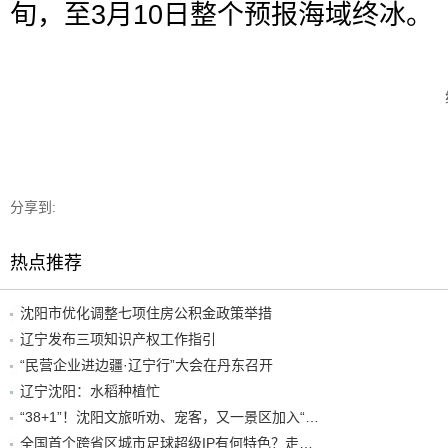
旬，至3月10日整个预报海域终冰。
分享到:
热点推荐
沈阳市优化调整七项住房公积金政策举措
辽宁发布三项知识产权工作指引
“民营企业进边疆·辽宁行”大会在丹东召开
辽宁沈阳：水稻种植忙
“38+1”！沈阳文旅听劝、宠客，又一景区加入“东北超”优惠名单！
全国首个跨省区城市足球超级IP有何特色？走进沈阳现场去看看