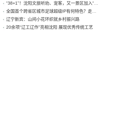
“38+1”！沈阳文旅听劝、宠客，又一景区加入“东北超”优惠名单！
全国首个跨省区城市足球超级IP有何特色？走进沈阳现场去看看
辽宁新宾：山间小花环织就乡村振兴路
20余项“辽工辽作”亮相沈阳 展现优秀传统工艺