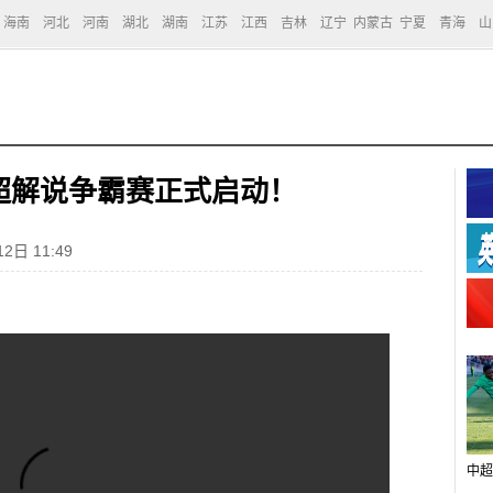
海南
河北
河南
湖北
湖南
江苏
江西
吉林
辽宁
内蒙古
宁夏
青海
山
超解说争霸赛正式启动！
2日 11:49
中超