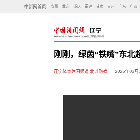
中新网首页
安徽
北京
重庆
福建
甘肃
贵州
广东
广西
刚刚，绿茵“铁嘴”东北
辽宁体育休闲频道 北斗融媒
2026年03月1