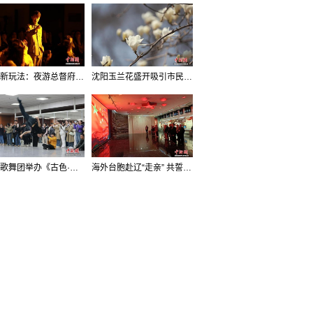
沈阳新玩法：夜游总督府，当一回“赴宴者”
沈阳玉兰花盛开吸引市民打卡
辽宁歌舞团举办《古色·国宝辽宁》排练开放日活动
海外台胞赴辽“走亲” 共誓“和平初心”