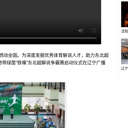
燃动全国。
为深度发掘优秀体育解说人才，助力东北超
地带绿茵“铁嘴”东北超解说争霸赛启动仪式在辽宁广播