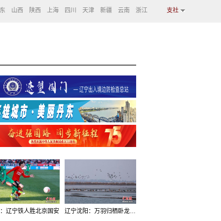
东
山西
陕西
上海
四川
天津
新疆
云南
浙江
支社
：辽宁铁人胜北京国安
辽宁沈阳：万羽归栖卧龙湖看群鸟齐飞