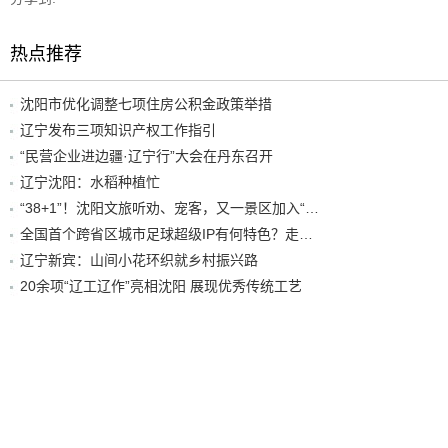
热点推荐
沈阳市优化调整七项住房公积金政策举措
辽宁发布三项知识产权工作指引
“民营企业进边疆·辽宁行”大会在丹东召开
辽宁沈阳：水稻种植忙
“38+1”！沈阳文旅听劝、宠客，又一景区加入“东北超”优惠名单！
全国首个跨省区城市足球超级IP有何特色？走进沈阳现场去看看
辽宁新宾：山间小花环织就乡村振兴路
20余项“辽工辽作”亮相沈阳 展现优秀传统工艺