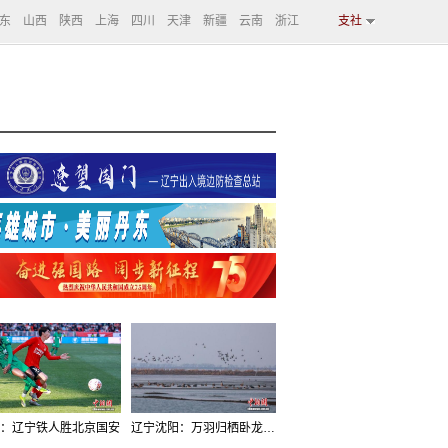
东
山西
陕西
上海
四川
天津
新疆
云南
浙江
支社
：辽宁铁人胜北京国安
辽宁沈阳：万羽归栖卧龙湖看群鸟齐飞