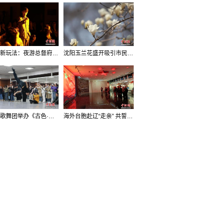
沈阳新玩法：夜游总督府，当一回“赴宴者”
沈阳玉兰花盛开吸引市民打卡
辽宁歌舞团举办《古色·国宝辽宁》排练开放日活动
海外台胞赴辽“走亲” 共誓“和平初心”