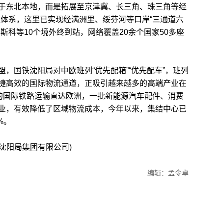
东北本地，而是拓展至京津冀、长三角、珠三角等经
集疏运体系，这里已实现经满洲里、绥芬河等口岸“三通道六
斯科等10个境外终到站，网络覆盖20余个国家50多座
国铁沈阳局对中欧班列“优先配箱”“优先配车”，班列
便捷高效的国际物流通道，正吸引越来越多的高端产业在
”的国际铁路运输直达欧洲，一批新能源汽车配件、消费
业，有效降低了区域物流成本，今年以来，集结中心已
%。
沈阳局集团有限公司)
编辑：孟令卓