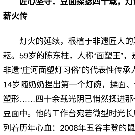
匠心坚守：豆面揉捻四十载，灯
薪火传
灯火的延续，根植于非遗匠人的
耘。59岁的陈东柱，人称“面塑王”，
非遗“庄河面塑灯习俗”的代表性传承
14岁随奶奶捏出第一个灯碗，揉面
塑形……四十余载光阴已悄然揉进那
豆面中。他的工作台宛若微型时光长
列着历年心血：2008年五谷丰登的