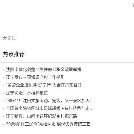
分享到:
热点推荐
沈阳市优化调整七项住房公积金政策举措
辽宁发布三项知识产权工作指引
“民营企业进边疆·辽宁行”大会在丹东召开
辽宁沈阳：水稻种植忙
“38+1”！沈阳文旅听劝、宠客，又一景区加入“东北超”优惠名单！
全国首个跨省区城市足球超级IP有何特色？走进沈阳现场去看看
辽宁新宾：山间小花环织就乡村振兴路
20余项“辽工辽作”亮相沈阳 展现优秀传统工艺