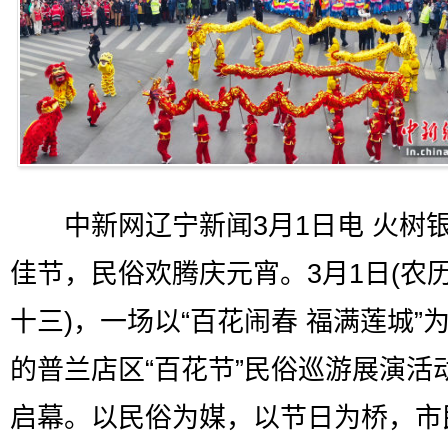
中新网辽宁新闻3月1日电 火树
佳节，民俗欢腾庆元宵。3月1日(农
十三)，一场以“百花闹春 福满莲城”
的普兰店区“百花节”民俗巡游展演活
启幕。以民俗为媒，以节日为桥，市