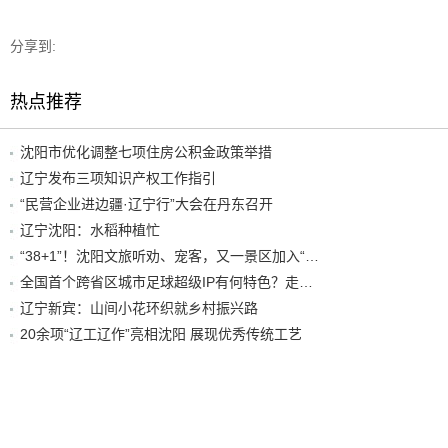
分享到:
热点推荐
沈阳市优化调整七项住房公积金政策举措
辽宁发布三项知识产权工作指引
“民营企业进边疆·辽宁行”大会在丹东召开
辽宁沈阳：水稻种植忙
“38+1”！沈阳文旅听劝、宠客，又一景区加入“东北超”优惠名单！
全国首个跨省区城市足球超级IP有何特色？走进沈阳现场去看看
辽宁新宾：山间小花环织就乡村振兴路
20余项“辽工辽作”亮相沈阳 展现优秀传统工艺