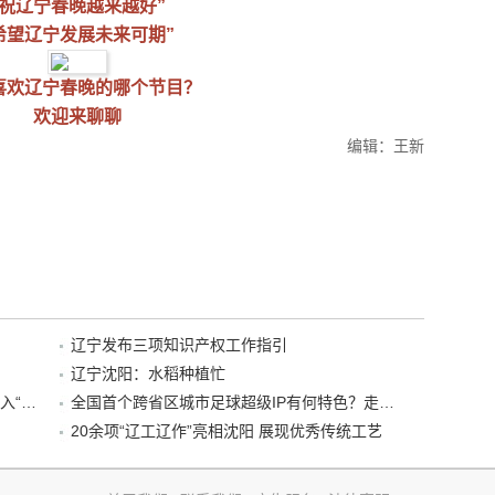
“祝辽宁春晚越来越好”
希望辽宁发展未来可期”
喜欢
辽宁春晚的哪个节目？
欢迎来聊聊
编辑：王新
辽宁发布三项知识产权工作指引
辽宁沈阳：水稻种植忙
“38+1”！沈阳文旅听劝、宠客，又一景区加入“东北超”优惠名单！
全国首个跨省区城市足球超级IP有何特色？走进沈阳现场去看看
20余项“辽工辽作”亮相沈阳 展现优秀传统工艺