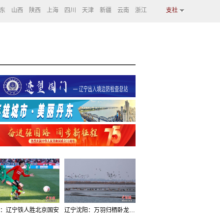
东
山西
陕西
上海
四川
天津
新疆
云南
浙江
支社
：辽宁铁人胜北京国安
辽宁沈阳：万羽归栖卧龙湖看群鸟齐飞