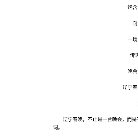
饱含
向
一场
传
晚会
辽宁春
辽宁春晚，不止是一台晚会，而是不
词。