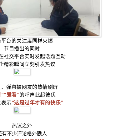
络平台的关注度同样火爆
节目播出的同时
在社交平台
实时发起话题互动
个精彩瞬间立刻引发热议
区、弹幕
被网友的热情刷屏
”“爱看”
的呼声此起彼伏
友表示
“这是过年才有的快乐”
热议之外
还有不少评论格外戳人