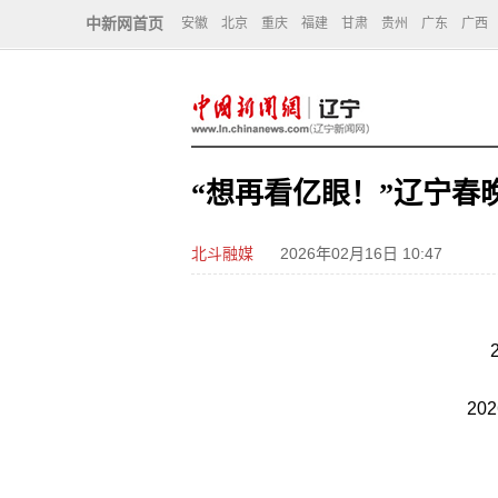
中新网首页
安徽
北京
重庆
福建
甘肃
贵州
广东
广西
“想再看亿眼！”辽宁春
北斗融媒
2026年02月16日 10:47
20