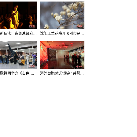
沈阳新玩法：夜游总督府，当一回“赴宴者”
沈阳玉兰花盛开吸引市民打卡
辽宁歌舞团举办《古色·国宝辽宁》排练开放日活动
海外台胞赴辽“走亲” 共誓“和平初心”