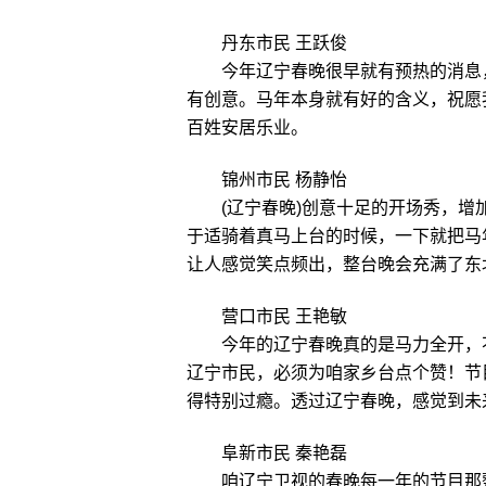
丹东市民 王跃俊
今年辽宁春晚很早就有预热的消息
有创意。马年本身就有好的含义，祝愿
百姓安居乐业。
锦州市民 杨静怡
(辽宁春晚)创意十足的开场秀，
于适骑着真马上台的时候，一下就把马
让人感觉笑点频出，整台晚会充满了东
营口市民 王艳敏
今年的辽宁春晚真的是马力全开，
辽宁市民，必须为咱家乡台点个赞！节
得特别过瘾。透过辽宁春晚，感觉到未
阜新市民 秦艳磊
咱辽宁卫视的春晚每一年的节目那