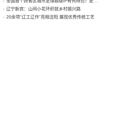
全国首个跨省区城市足球超级IP有何特色？走进沈阳现场去看看
辽宁新宾：山间小花环织就乡村振兴路
20余项“辽工辽作”亮相沈阳 展现优秀传统工艺