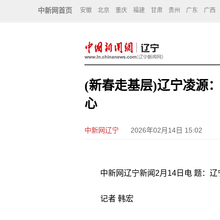
中新网首页
安徽
北京
重庆
福建
甘肃
贵州
广东
广西
(新春走基层)辽宁凌源
心
中新网辽宁
2026年02月14日 15:02
中新网辽宁新闻2月14日电 题：辽宁
记者 韩宏