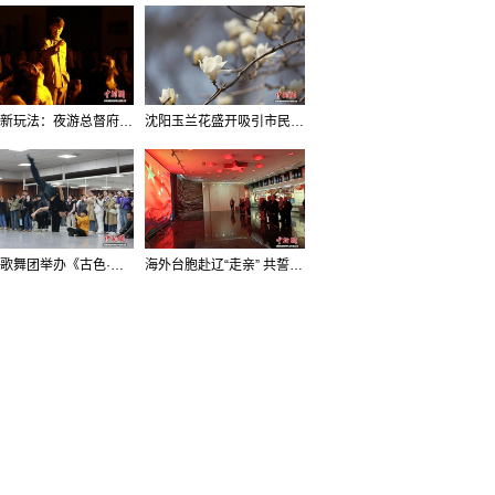
沈阳新玩法：夜游总督府，当一回“赴宴者”
沈阳玉兰花盛开吸引市民打卡
辽宁歌舞团举办《古色·国宝辽宁》排练开放日活动
海外台胞赴辽“走亲” 共誓“和平初心”