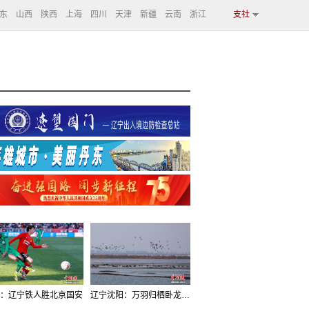
东
山西
陕西
上海
四川
天津
新疆
云南
浙江
支社
：辽宁铁人胜北京国安
辽宁沈阳：万羽归栖卧龙湖看群鸟齐飞