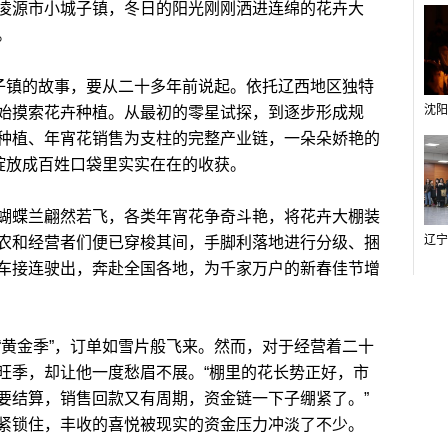
源市小城子镇，冬日的阳光刚刚洒进连绵的花卉大
。
子镇的故事，要从二十多年前说起。依托辽西地区独特
始摸索花卉种植。从最初的零星试探，到逐步形成规
种植、年宵花销售为支柱的完整产业链，一朵朵娇艳的
，绽放成百姓口袋里实实在在的收获。
蝶兰翩然若飞，各类年宵花争奇斗艳，将花卉大棚装
农和经营者们便已穿梭其间，手脚利落地进行分级、捆
车接连驶出，奔赴全国各地，为千家万户的新春佳节增
黄金季”，订单如雪片般飞来。然而，对于经营着二十
旺季，却让他一度愁眉不展。“棚里的花长势正好，市
要结算，销售回款又有周期，资金链一下子绷紧了。”
紧锁住，丰收的喜悦被现实的资金压力冲淡了不少。