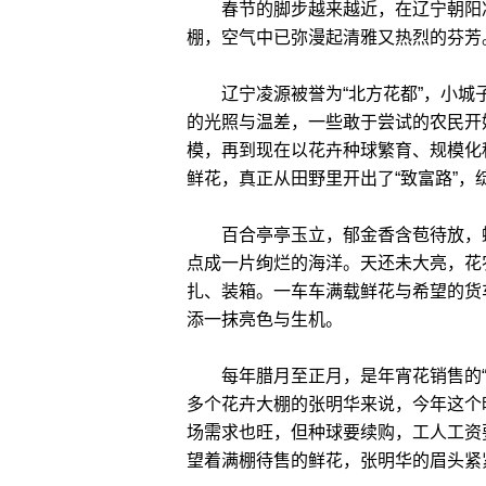
春节的脚步越来越近，在辽宁朝阳凌
棚，空气中已弥漫起清雅又热烈的芬芳
辽宁凌源被誉为“北方花都”，小城
的光照与温差，一些敢于尝试的农民开
模，再到现在以花卉种球繁育、规模化
鲜花，真正从田野里开出了“致富路”
百合亭亭玉立，郁金香含苞待放，蝴
点成一片绚烂的海洋。天还未大亮，花
扎、装箱。一车车满载鲜花与希望的货
添一抹亮色与生机。
每年腊月至正月，是年宵花销售的“
多个花卉大棚的张明华来说，今年这个
场需求也旺，但种球要续购，工人工资
望着满棚待售的鲜花，张明华的眉头紧