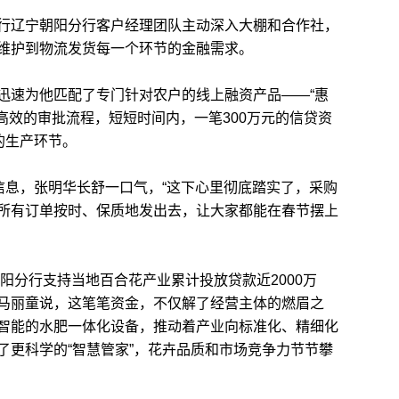
辽宁朝阳分行客户经理团队主动深入大棚和合作社，
维护到物流发货每一个环节的金融需求。
速为他匹配了专门针对农户的线上融资产品——“惠
高效的审批流程，短短时间内，一笔300万元的信贷资
的生产环节。
息，张明华长舒一口气，“这下心里彻底踏实了，采购
所有订单按时、保质地发出去，让大家都能在春节摆上
阳分行支持当地百合花产业累计投放贷款近2000万
马丽童说，这笔笔资金，不仅解了经营主体的燃眉之
智能的水肥一体化设备，推动着产业向标准化、精细化
了更科学的“智慧管家”，花卉品质和市场竞争力节节攀